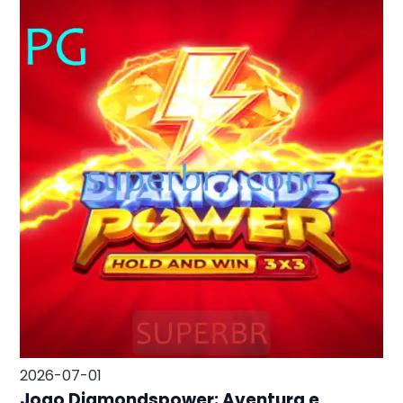
2026-07-01
Jogo Diamondspower: Aventura e