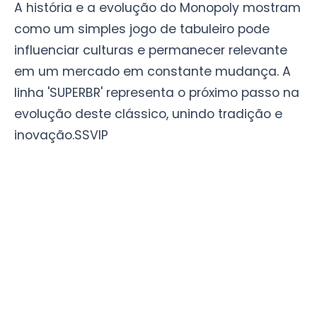
A história e a evolução do Monopoly mostram
como um simples jogo de tabuleiro pode
influenciar culturas e permanecer relevante
em um mercado em constante mudança. A
linha 'SUPERBR' representa o próximo passo na
evolução deste clássico, unindo tradição e
inovação.
SSVIP