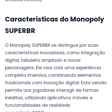
Características do Monopoly
SUPERBR
O Monopoly SUPERBR se distingue por suas
características inovadoras, como integração
digital, tabuleiro ampliado e novos
personagens. Ele visa criar uma experiência
completa imersiva, combinando elementos
tradicionais com inovação digital. Esta versão
permite aos jogadores interagir de formas
inéditas, utilizando aplicativos móveis e
funcionalidades de realidade