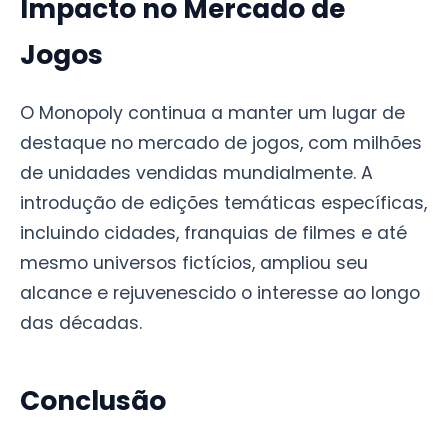
Impacto no Mercado de
Jogos
O Monopoly continua a manter um lugar de
destaque no mercado de jogos, com milhões
de unidades vendidas mundialmente. A
introdução de edições temáticas específicas,
incluindo cidades, franquias de filmes e até
mesmo universos fictícios, ampliou seu
alcance e rejuvenescido o interesse ao longo
das décadas.
Conclusão