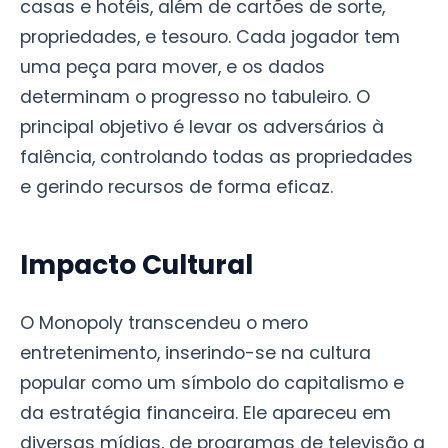
casas e hotéis, além de cartões de sorte,
propriedades, e tesouro. Cada jogador tem
uma peça para mover, e os dados
determinam o progresso no tabuleiro. O
principal objetivo é levar os adversários à
falência, controlando todas as propriedades
e gerindo recursos de forma eficaz.
Impacto Cultural
O Monopoly transcendeu o mero
entretenimento, inserindo-se na cultura
popular como um símbolo do capitalismo e
da estratégia financeira. Ele apareceu em
diversas mídias, de programas de televisão a