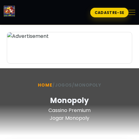
CADASTRE-SE
HOME
/
JOGOS
/
MONOPOLY
Monopoly
Cassino Premium
Jogar Monopoly