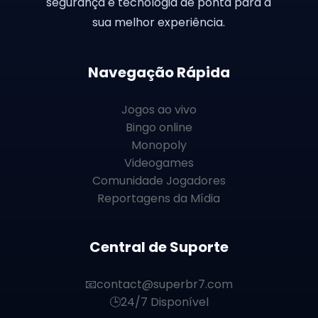
segurança e tecnologia de ponta para a
sua melhor experiência.
Navegação Rápida
Jogos ao vivo
Bingo online
Monopoly
Videogames
Comunidade Jogadores
Reportagens da Mídia
Central de Suporte
📧
contact@superbr7.com
🕒
24/7 Disponível