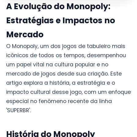
A Evolução do Monopoly:
Estratégias e Impactos no
Mercado
O Monopoly, um dos jogos de tabuleiro mais
icônicos de todos os tempos, desempenhou
um papel vital na cultura popular e no
mercado de jogos desde sua criação. Este
artigo explora a história, a estratégia e o
impacto cultural desse jogo, com um enfoque
especial no fenômeno recente da linha
'SUPERBR'.
História do Monopoly