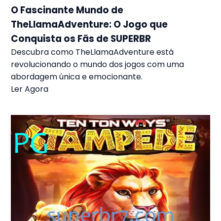
O Fascinante Mundo de
TheLlamaAdventure: O Jogo que
Conquista os Fãs de SUPERBR
Descubra como TheLlamaAdventure está
revolucionando o mundo dos jogos com uma
abordagem única e emocionante.
Ler Agora