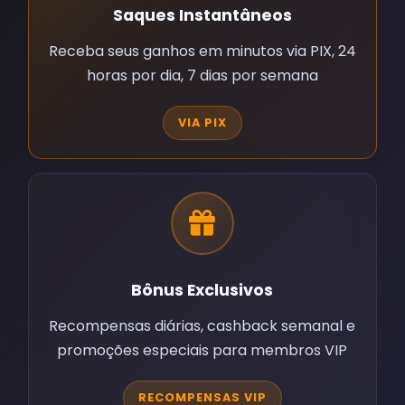
Saques Instantâneos
Receba seus ganhos em minutos via PIX, 24
horas por dia, 7 dias por semana
VIA PIX
Bônus Exclusivos
Recompensas diárias, cashback semanal e
promoções especiais para membros VIP
RECOMPENSAS VIP