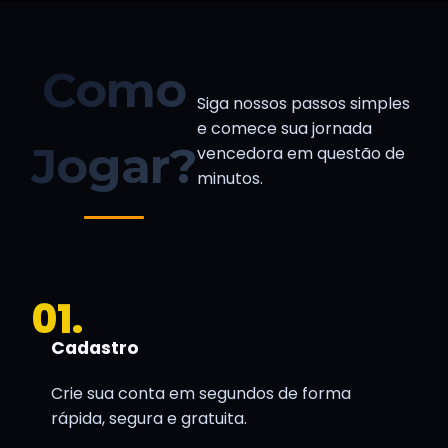
Como
Siga nossos passos simples
e comece sua jornada
Jogar?
vencedora em questão de
minutos.
01.
Cadastro
Crie sua conta em segundos de forma
rápida, segura e gratuita.