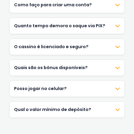
Como faço para criar uma conta?
Clique em "Cadastrar", preencha seus dados
(nome, email, CPF) e crie uma senha segura. O
Quanto tempo demora o saque via PIX?
processo leva menos de 2 minutos e você
Os saques via PIX são processados
receberá um email de confirmação.
instantaneamente após aprovação. Na maioria
O cassino é licenciado e seguro?
dos casos, você recebe o dinheiro em sua conta
Sim! Operamos com licença internacional e todos
em menos de 5 minutos, 24 horas por dia.
os nossos jogos são auditados regularmente para
Quais são os bônus disponíveis?
garantir fair play. Utilizamos criptografia SSL de 256
Oferecemos bônus de boas-vindas de até 100%
bits para proteger seus dados.
no primeiro depósito, cashback semanal, giros
Posso jogar no celular?
grátis toda segunda-feira, e um programa VIP
Sim! Nossa plataforma é 100% responsiva e
exclusivo com benefícios especiais.
funciona perfeitamente em qualquer dispositivo -
Qual o valor mínimo de depósito?
smartphone, tablet ou desktop. Não é necessário
O depósito mínimo é de apenas R$ 20 via PIX.
baixar nenhum aplicativo.
Aceitamos diversas formas de pagamento e não