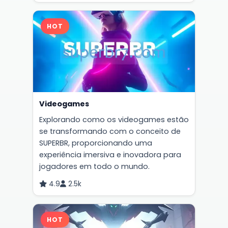
HOT
Videogames
Explorando como os videogames estão
se transformando com o conceito de
SUPERBR, proporcionando uma
experiência imersiva e inovadora para
jogadores em todo o mundo.
4.9
2.5k
HOT