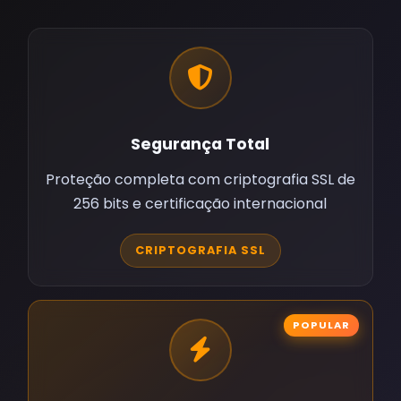
Segurança Total
Proteção completa com criptografia SSL de
256 bits e certificação internacional
CRIPTOGRAFIA SSL
POPULAR