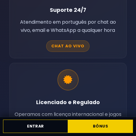
Suporte 24/7
Atendimento em português por chat ao
vivo, email e WhatsApp a qualquer hora
CHAT AO VIVO
Licenciado e Regulado
Operamos com licença internacional e jogos
auditados para total fair play
ENTRAR
BÔNUS