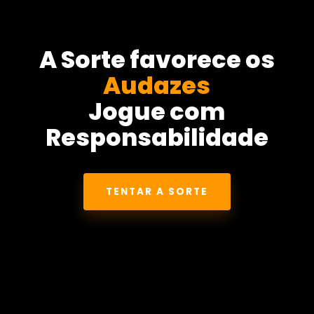
A Sorte favorece os
Audazes
Jogue com
Responsabilidade
TENTAR A SORTE