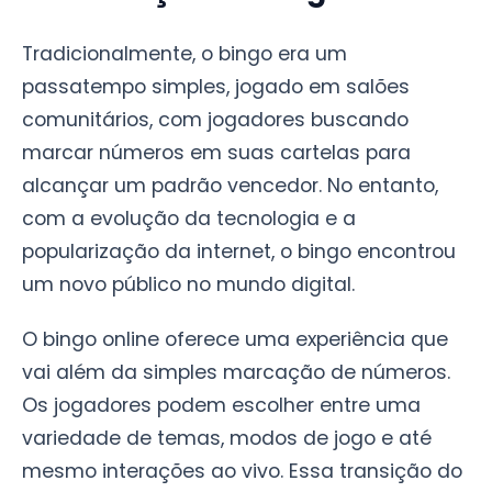
Tradicionalmente, o bingo era um
passatempo simples, jogado em salões
comunitários, com jogadores buscando
marcar números em suas cartelas para
alcançar um padrão vencedor. No entanto,
com a evolução da tecnologia e a
popularização da internet, o bingo encontrou
um novo público no mundo digital.
O bingo online oferece uma experiência que
vai além da simples marcação de números.
Os jogadores podem escolher entre uma
variedade de temas, modos de jogo e até
mesmo interações ao vivo. Essa transição do