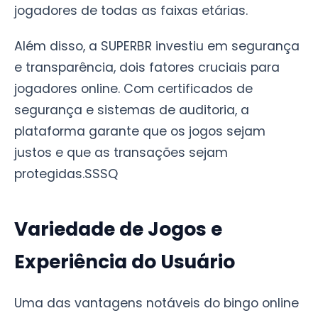
jogadores de todas as faixas etárias.
Além disso, a SUPERBR investiu em segurança
e transparência, dois fatores cruciais para
jogadores online. Com certificados de
segurança e sistemas de auditoria, a
plataforma garante que os jogos sejam
justos e que as transações sejam
protegidas.
SSSQ
Variedade de Jogos e
Experiência do Usuário
Uma das vantagens notáveis do bingo online