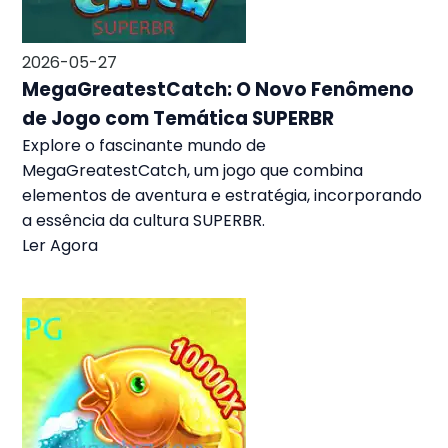
2026-05-27
MegaGreatestCatch: O Novo Fenômeno
de Jogo com Temática SUPERBR
Explore o fascinante mundo de
MegaGreatestCatch, um jogo que combina
elementos de aventura e estratégia, incorporando
a essência da cultura SUPERBR.
Ler Agora