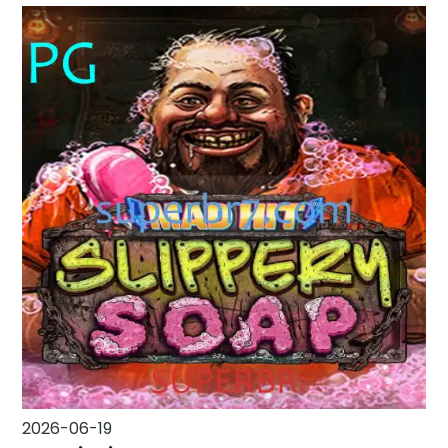
2026-06-19