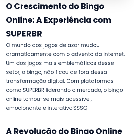
O Crescimento do Bingo
Online: A Experiência com
SUPERBR
O mundo dos jogos de azar mudou
dramaticamente com o advento da internet.
Um dos jogos mais emblemáticos desse
setor, o bingo, não ficou de fora dessa
transformação digital. Com plataformas
como SUPERBR liderando o mercado, o bingo
online tornou-se mais acessível,
emocionante e interativo.
SSSQ
A Revolução do Bingo Online