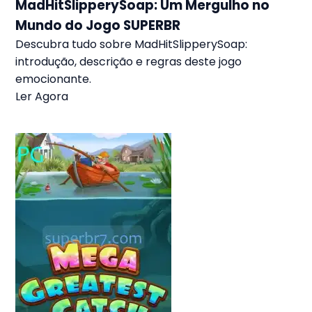
MadHitSlipperySoap: Um Mergulho no
Mundo do Jogo SUPERBR
Descubra tudo sobre MadHitSlipperySoap:
introdução, descrição e regras deste jogo
emocionante.
Ler Agora