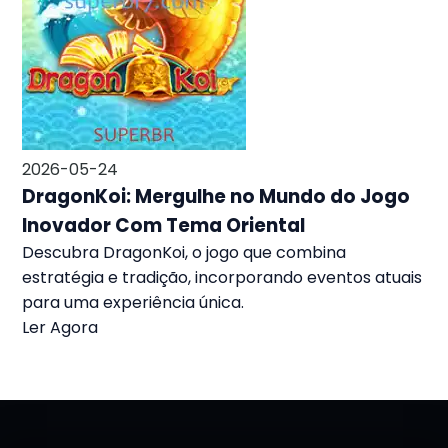
2026-05-24
DragonKoi: Mergulhe no Mundo do Jogo
Inovador Com Tema Oriental
Descubra DragonKoi, o jogo que combina
estratégia e tradição, incorporando eventos atuais
para uma experiência única.
Ler Agora