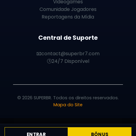
Videogames
Comunidade Jogadores
Reportagens da Mídia
Central de Suporte
📧
contact@superbr7.com
🕒
24/7 Disponível
© 2026 SUPERBR. Todos os direitos reservados.
Mapa do Site
ENTRAR
BÔNUS