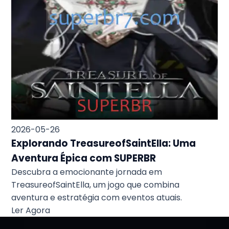
2026-05-26
Explorando TreasureofSaintElla: Uma
Aventura Épica com SUPERBR
Descubra a emocionante jornada em
TreasureofSaintElla, um jogo que combina
aventura e estratégia com eventos atuais.
Ler Agora