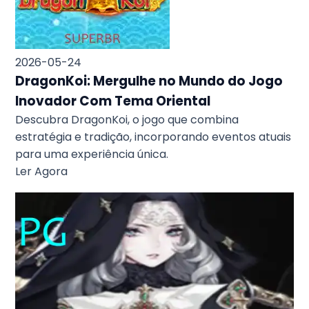
2026-05-24
DragonKoi: Mergulhe no Mundo do Jogo
Inovador Com Tema Oriental
Descubra DragonKoi, o jogo que combina
estratégia e tradição, incorporando eventos atuais
para uma experiência única.
Ler Agora