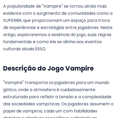
A popularidade de "Vampire" se tornou ainda mais
evidente com o surgimento de comunidades como a
SUPERBR, que proporcionam um espaço para troca
de experiências e estratégias entre jogadores. Neste
artigo, exploraremos a essência do jogo, suas regras
fundamentais e como ele se alinha aos eventos
culturais atuais.
SSSQ
Descrição do Jogo Vampire
"Vampire" transporta os jogadores para um mundo
gótico, onde a atmosfera é cuidadosamente
estruturada para refletir a tensão e a complexidade
das sociedades vampíricas. Os jogadores assumem o
papel de vampiros, cada um com habilidades