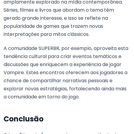
amplamente explorado na mídia contemporânea.
Séries, filmes e livros que abordam o tema têm
gerado grande interesse, e isso se reflete na
popularidade de games que trazem novas
interpretações para mitos clássicos.
A comunidade SUPERBR, por exemplo, aproveita esta
tendência cultural para criar eventos temáticos e
discussões que enriquecem a experiência de jogar
Vampire. Estes encontros oferecem aos jogadores a
chance de compartilhar narrativas pessoais e
explorar novas estratégias, fortalecendo ainda mais
a comunidade em torno do jogo.
Conclusão