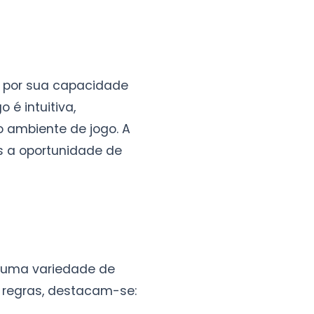
a por sua capacidade
 é intuitiva,
 ambiente de jogo. A
s a oportunidade de
do uma variedade de
s regras, destacam-se: