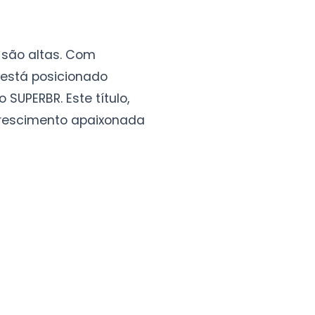
 são altas. Com
 está posicionado
SUPERBR. Este título,
crescimento apaixonada