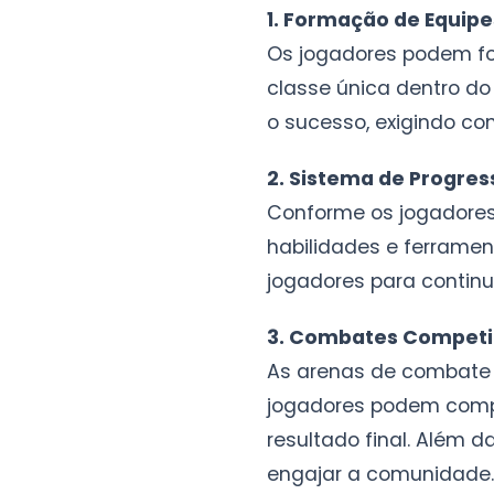
1. Formação de Equipe
Os jogadores podem f
classe única dentro do
o sucesso, exigindo co
2. Sistema de Progres
Conforme os jogadores
habilidades e ferramen
jogadores para contin
3. Combates Competit
As arenas de combate 
jogadores podem compet
resultado final. Além 
engajar a comunidade.