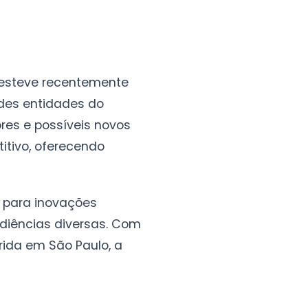
i esteve recentemente
des entidades do
res e possíveis novos
itivo, oferecendo
s para inovações
udiências diversas. Com
rida em São Paulo, a