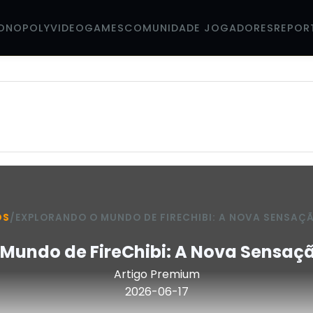
ONOPOLY
VIDEOGAMES
COMUNIDADE JOGADORES
REPOR
OS
/
EXPLORANDO O MUNDO DE FIRECHIBI: A NOVA SENSAÇ
 Mundo de FireChibi: A Nova Sensaç
Artigo Premium
2026-06-17