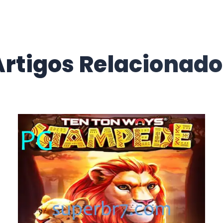
Artigos Relacionado