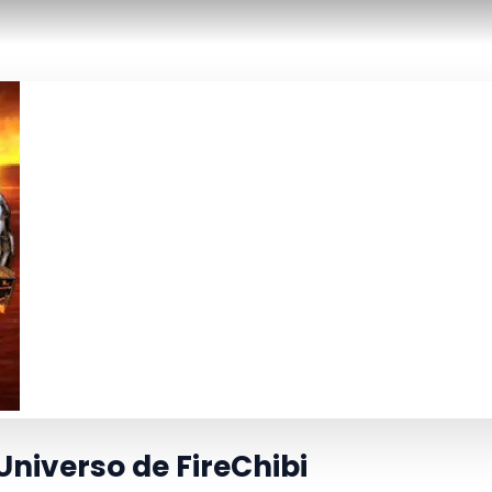
Universo de FireChibi