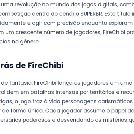
 uma revolução no mundo dos jogos digitais, com
competição dentro do cenário SUPERBR. Este título 
pidamente e agir com precisão enquanto exploram 
m um crescente número de jogadores, FireChibi pr
ias no gênero.
Trás de FireChibi
e fantasia, FireChibi lança os jogadores em uma 
olidem em batalhas intensas por territórios e recu
tigas, o jogo traz à vida personagens carismáticos
 de forma única. Cada jogador assume o papel de
versários poderosos e desvendando os mistérios 