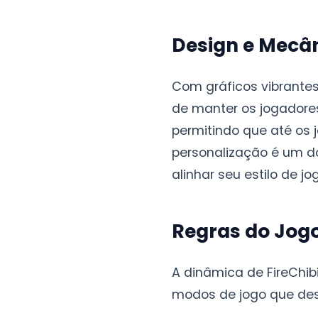
Design e Mecâ
Com gráficos vibrantes
de manter os jogadores 
permitindo que até os
personalização é um do
alinhar seu estilo de j
Regras do Jog
A dinâmica de FireChib
modos de jogo que desa