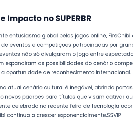
 e Impacto no SUPERBR
te entusiasmo global pelos jogos online, FireChib
e de eventos e competições patrocinadas por gran
 eventos não só divulgaram o jogo entre espectado
 expandiram as possibilidades do cenário compet
 a oportunidade de reconhecimento internacional.
no atual cenário cultural é inegável, abrindo porta
o novos padrões para títulos que visam cativar a
nte celebrado na recente feira de tecnologia ocor
ibi continua a crescer exponencialmente.
SSVIP