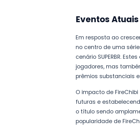
Eventos Atuais
Em resposta ao crescen
no centro de uma séri
cenário SUPERBR. Estes
jogadores, mas também
prêmios substanciais e
O impacto de FireChibi 
futuras e estabelecend
o título sendo amplame
popularidade de FireCh