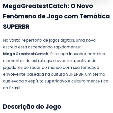
MegaGreatestCatch: O Novo
Fenômeno de Jogo com Temática
SUPERBR
No vasto repertório de jogos digitais, uma nova
estrela está ascendendo rapidamente:
MegaGreatestCatch
. Este jogo inovador combina
elementos de estratégia e aventura, cativando
jogadores ao redor do mundo com sua temática
envolvente baseada na cultura SUPERBR, um termo
que evoca o espírito superlativo e culturalmente rico
do Brasil.
Descrição do Jogo