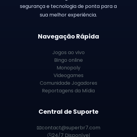
segurança e tecnologia de ponta para a
sua melhor experiência.
Navegação Rápida
Jogos ao vivo
Bingo online
Monopoly
Videogames
Comunidade Jogadores
Reportagens da Mídia
Central de Suporte
📧
contact@superbr7.com
🕒
24/7 Disponível