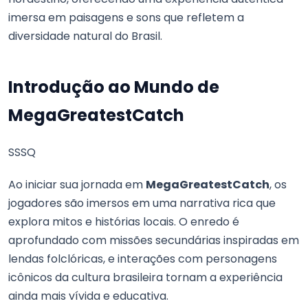
imersa em paisagens e sons que refletem a
diversidade natural do Brasil.
Introdução ao Mundo de
MegaGreatestCatch
SSSQ
Ao iniciar sua jornada em
MegaGreatestCatch
, os
jogadores são imersos em uma narrativa rica que
explora mitos e histórias locais. O enredo é
aprofundado com missões secundárias inspiradas em
lendas folclóricas, e interações com personagens
icônicos da cultura brasileira tornam a experiência
ainda mais vívida e educativa.