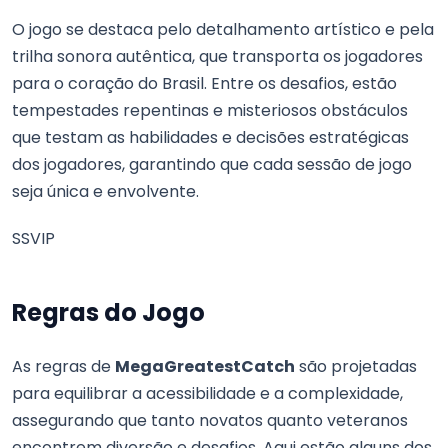
O jogo se destaca pelo detalhamento artístico e pela
trilha sonora autêntica, que transporta os jogadores
para o coração do Brasil. Entre os desafios, estão
tempestades repentinas e misteriosos obstáculos
que testam as habilidades e decisões estratégicas
dos jogadores, garantindo que cada sessão de jogo
seja única e envolvente.
SSVIP
Regras do Jogo
As regras de
MegaGreatestCatch
são projetadas
para equilibrar a acessibilidade e a complexidade,
assegurando que tanto novatos quanto veteranos
encontrem diversão e desafios. Aqui estão alguns dos