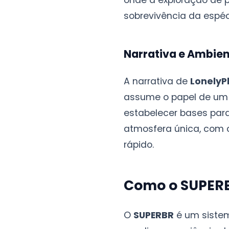
onde a exploração de p
sobrevivência da espéc
Narrativa e Ambie
A narrativa de
LonelyP
assume o papel de um e
estabelecer bases para
atmosfera única, com c
rápido.
Como o SUPERB
O
SUPERBR
é um siste