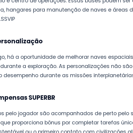
o e centro de operações. Essas bases podem ser e
sa, hangares para manutenção de naves e áreas de
.
SSVIP
Personalização
go, há a oportunidade de melhorar naves espacia
durante a exploração. As personalizações não sã
 desempenho durante as missões interplanetárias
ompensas SUPERBR
os pelo jogador são acompanhados de perto pelo 
que proporciona bônus por completar tarefas úni
tentável ou o primeiro contato com civilizações al