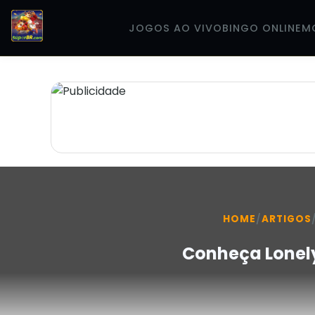
JOGOS AO VIVO
BINGO ONLINE
M
HOME
/
ARTIGOS
Conheça Lonel