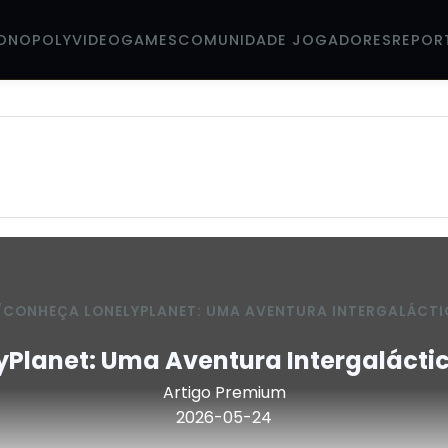
ONOPOLY
VIDEOGAMES
COMUNIDADE JOGADORES
REPOR
/
CONHEÇA LONELYPLANET: UMA AVENTURA INTERGALÁCTI
yPlanet: Uma Aventura Intergalácti
Artigo Premium
2026-05-24