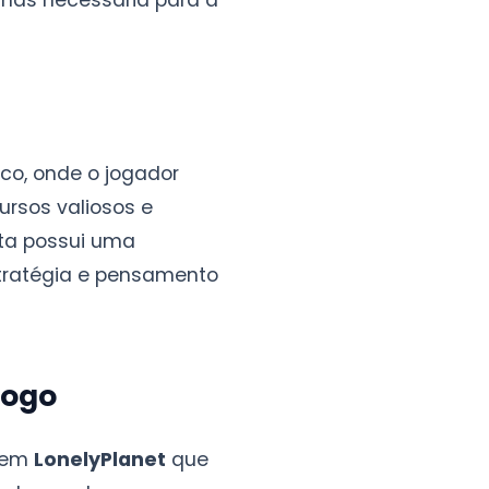
 mas necessária para a
co, onde o jogador
ursos valiosos e
ita possui uma
stratégia e pensamento
Jogo
 em
LonelyPlanet
que