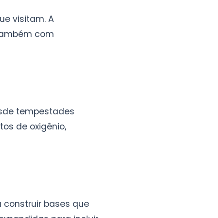
ue visitam. A
s também com
desde tempestades
os de oxigênio,
 construir bases que