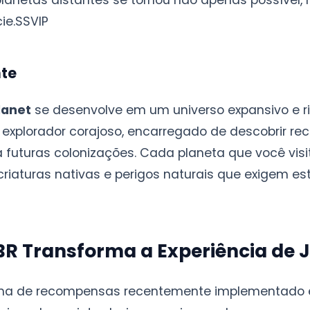
lanetas distantes se tornou não apenas possível,
ie.
SSVIP
nte
lanet
se desenvolve em um universo expansivo e ri
xplorador corajoso, encarregado de descobrir rec
 futuras colonizações. Cada planeta que você vis
riaturas nativas e perigos naturais que exigem e
R Transforma a Experiência de 
ma de recompensas recentemente implementado