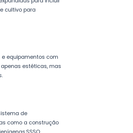
xpandidas para incluir
 cultivo para
is e equipamentos com
o apenas estéticas, mas
.
sistema de
cas como a construção
ienígenas.
SSSQ